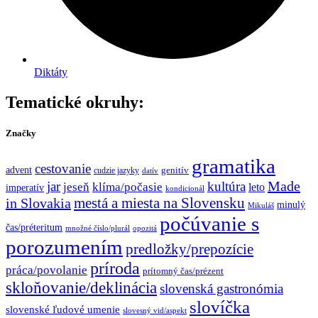
Diktáty
Tematické okruhy:
Značky
gramatika
cestovanie
advent
genitív
cudzie jazyky
datív
Made
jar
kultúra
jeseň
klíma/počasie
leto
imperatív
kondicionál
mestá a miesta na Slovensku
in Slovakia
minulý
Mikuláš
počúvanie s
čas/préteritum
množné číslo/plurál
opozitá
porozumením
predložky/prepozície
príroda
práca/povolanie
prítomný čas/prézent
skloňovanie/deklinácia
slovenská gastronómia
slovíčka
slovenské ľudové umenie
slovesný vid/aspekt