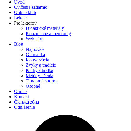
Úvod
Cvičenia zadarmo
Online klub
Lekcie
Pre lektorov
Didaktické materiály
Konzultácie a mentoring
Webináre
Blog
Najnovšie
Gramatika
Konverzácia
Zvyky a tradície
Knihy a hudba
Metódy učenia
Tipy pre lektorov
Osobné
O mne
Kontakt
Členská zóna
Odhlásenie