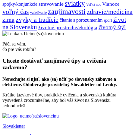
sviatky
stravovanie
Vianoce
spojky/konjunkcie
Veľká noc
zaujímavosti
voľný čas
zdravie/medicína
vzdelávanie
zvyky a tradície
život
zima
čítanie s porozumením
šport
na Slovensku
životný štýl
životné prostredie/ekológia
Páči sa vám,
čo pre vás robím?
Chcete dostávať zaujímavé tipy a cvičenia
zadarmo?
Nenechajte si ujsť, ako (sa) učiť po slovensky zábavne a
efektívne. Odoberajte pravidelný Slovakletter od Lenky.
Krátke jazykové tipy, praktické cvičenia a slovenská kultúra
vysvetlená zrozumiteľne, aby bol váš život na Slovensku
jednoduchší.
Slovakletter