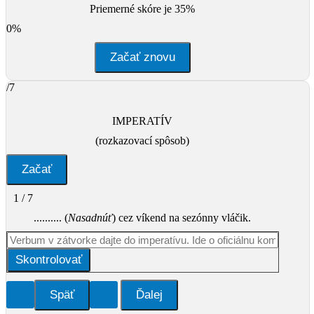
Priemerné skóre je 35%
0%
Začať znovu
/7
IMPERATÍV
(rozkazovací spôsob)
1 / 7
.......... (
Nasadnúť
) cez víkend na sezónny vláčik.
Skontrolovať