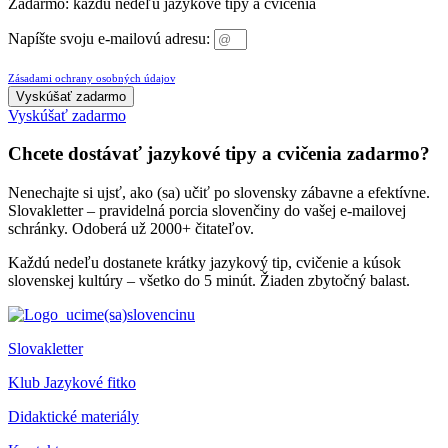
Zadarmo: každú nedeľu jazykové tipy a cvičenia
Napíšte svoju e-mailovú adresu:
Prihlásením sa na odber newslettera súhlasíte so spracovaním osobných údajov v súlade so
Zásadami ochrany osobných údajov
.
Vyskúšať zadarmo
Vyskúšať zadarmo
Chcete dostávať jazykové tipy a cvičenia zadarmo?
Nenechajte si ujsť, ako (sa) učiť po slovensky zábavne a efektívne.
Slovakletter – pravidelná porcia slovenčiny do vašej e-mailovej
schránky. Odoberá už 2000+ čitateľov.
Každú nedeľu dostanete krátky jazykový tip, cvičenie a kúsok
slovenskej kultúry – všetko do 5 minút. Žiaden zbytočný balast.
Slovakletter
Klub Jazykové fitko
Didaktické materiály