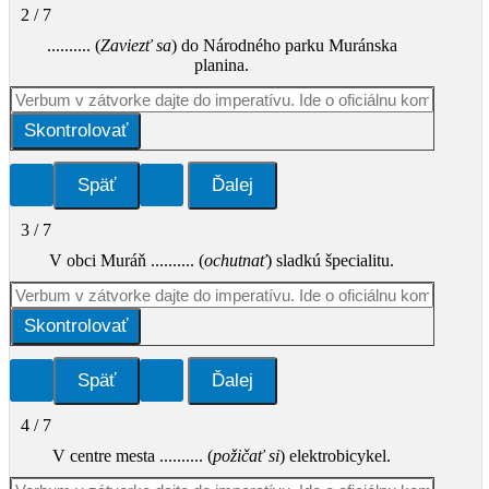
2 / 7
.......... (
Zaviezť
sa
) do Národného parku Muránska
planina.
Skontrolovať
3 / 7
V obci Muráň .......... (
ochutnať
) sladkú špecialitu.
Skontrolovať
4 / 7
V centre mesta .......... (
požičať si
) elektrobicykel.