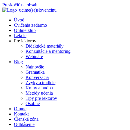
Preskočiť na obsah
Úvod
Cvičenia zadarmo
Online klub
Lekcie
Pre lektorov
Didaktické materiály
Konzultácie a mentoring
Webináre
Blog
Najnovšie
Gramatika
Konverzácia
Zvyky a tradície
Knihy a hudba
Metódy učenia
Tipy pre lektorov
Osobné
O mne
Kontakt
Členská zóna
Odhlásenie