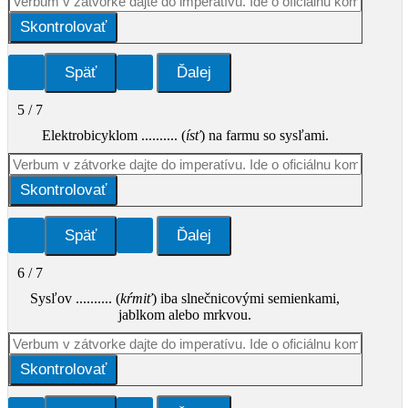
Skontrolovať
5 / 7
Elektrobicyklom .......... (
ísť
) na farmu so sysľami.
Skontrolovať
6 / 7
Sysľov .......... (
kŕmiť
) iba slnečnicovými semienkami,
jablkom alebo mrkvou.
Skontrolovať