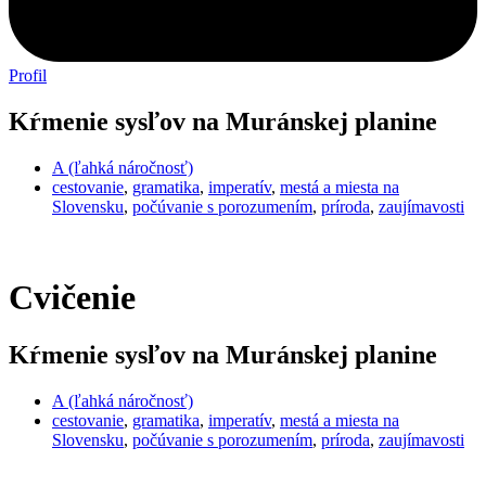
Profil
Kŕmenie sysľov na Muránskej planine
A (ľahká náročnosť)
cestovanie
,
gramatika
,
imperatív
,
mestá a miesta na
Slovensku
,
počúvanie s porozumením
,
príroda
,
zaujímavosti
Cvičenie
Kŕmenie sysľov na Muránskej planine
A (ľahká náročnosť)
cestovanie
,
gramatika
,
imperatív
,
mestá a miesta na
Slovensku
,
počúvanie s porozumením
,
príroda
,
zaujímavosti