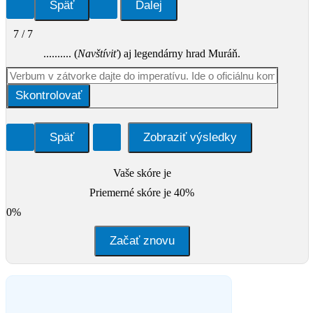
7 / 7
.......... (
Navštíviť
) aj legendárny hrad Muráň.
Skontrolovať
Vaše skóre je
Priemerné skóre je 40%
0%
Začať znovu