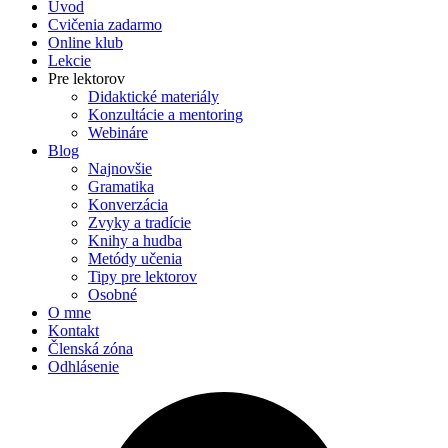
Úvod
Cvičenia zadarmo
Online klub
Lekcie
Pre lektorov
Didaktické materiály
Konzultácie a mentoring
Webináre
Blog
Najnovšie
Gramatika
Konverzácia
Zvyky a tradície
Knihy a hudba
Metódy učenia
Tipy pre lektorov
Osobné
O mne
Kontakt
Členská zóna
Odhlásenie