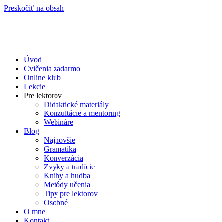
Preskočiť na obsah
Úvod
Cvičenia zadarmo
Online klub
Lekcie
Pre lektorov
Didaktické materiály
Konzultácie a mentoring
Webináre
Blog
Najnovšie
Gramatika
Konverzácia
Zvyky a tradície
Knihy a hudba
Metódy učenia
Tipy pre lektorov
Osobné
O mne
Kontakt