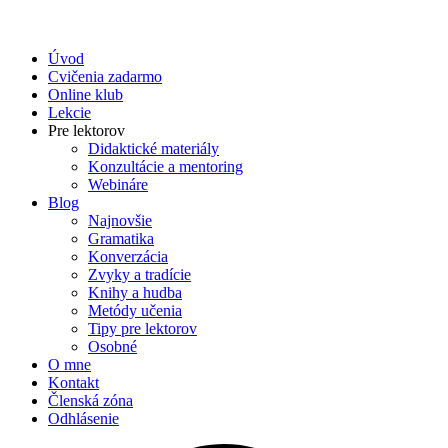
Úvod
Cvičenia zadarmo
Online klub
Lekcie
Pre lektorov
Didaktické materiály
Konzultácie a mentoring
Webináre
Blog
Najnovšie
Gramatika
Konverzácia
Zvyky a tradície
Knihy a hudba
Metódy učenia
Tipy pre lektorov
Osobné
O mne
Kontakt
Členská zóna
Odhlásenie