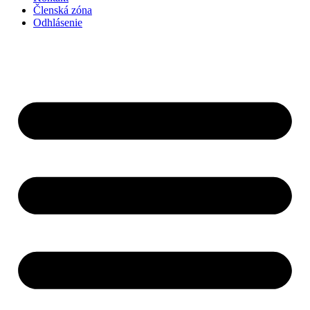
Členská zóna
Odhlásenie