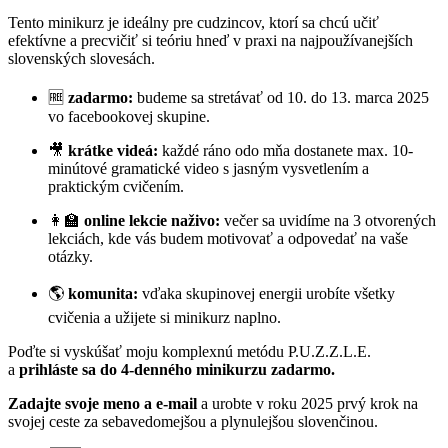
Tento minikurz je ideálny pre cudzincov, ktorí sa chcú učiť
efektívne a precvičiť si teóriu hneď v praxi na najpoužívanejších
slovenských slovesách.
🆓
zadarmo:
budeme sa stretávať od 10. do 13. marca 2025
vo facebookovej skupine.
🎥
krátke videá:
každé ráno odo mňa dostanete max. 10-
minútové gramatické video s jasným vysvetlením a
praktickým cvičením.
👩‍🏫
online lekcie naživo:
večer sa uvidíme na 3 otvorených
lekciách, kde vás budem motivovať a odpovedať na vaše
otázky.
🌎
komunita:
vďaka skupinovej energii urobíte všetky
cvičenia a užijete si minikurz naplno.
Poďte si vyskúšať moju komplexnú metódu P.U.Z.Z.L.E.
a
prihláste sa do 4-denného minikurzu zadarmo.
Zadajte svoje meno a e-mail
a urobte v roku 2025 prvý krok na
svojej ceste za sebavedomejšou a plynulejšou slovenčinou.