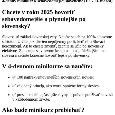
4-denný minikurz k sebavedomejšej slovenčine (10. - 13. marca)
Chcete v roku 2025 hovoriť
sebavedomejšie a plynulejšie po
slovensky?
Slovesá sú základ slovenskej vety. Naučte sa ich na 100% a hovorte
s istotou. Určite poznáte ten nepríjemný pocit, keď vám Slováci
nerozumejú. Ak to chcete zmeniť, začnite sa učiť po slovensky
efektívne. Zamerajte sa v prvom kroku na to najdôležitejšie – na
slovesá a začnite konečne hovoriť lepšie po slovensky.
V 4-dennom minikurze sa naučíte:
✅ 100 najfrekventovanejších slovenských slovies;
✅ základný princíp, ako tvoriť správne formy slovies;
✅ prestať robiť najčastejšie chyby a správne používať slovesá
v každodennom živote.
Ako bude minikurz prebiehať?