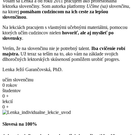
Volám sa Lenka
a od roku 2011 pracujem ako profesionálna
lektorka slovenčiny
. Som autorka platformy
Učíme (sa) slovenčinu
,
na ktorej
pomáham cudzincom na ich ceste za lepšou
slovenčinou
.
Na lekciách pracujem s vlastnými učebnými materiálmi, pomocou
ktorých učím cudzincov
nielen
hovoriť, ale aj myslieť po
slovensky
.
Verím, že na slovenčinu nie je potrebný talent.
Iba cvičenie robí
majstra.
Už teraz sa teším na to, ako vám na základe svojich
dlhoročných lektorských skúseností pomôžem urobiť progres.
Lenka Ježó Garančovská, PhD.
učím slovenčinu
0
rokov
študentov
0
+
lekcií
0
+
Slovesá na 100%