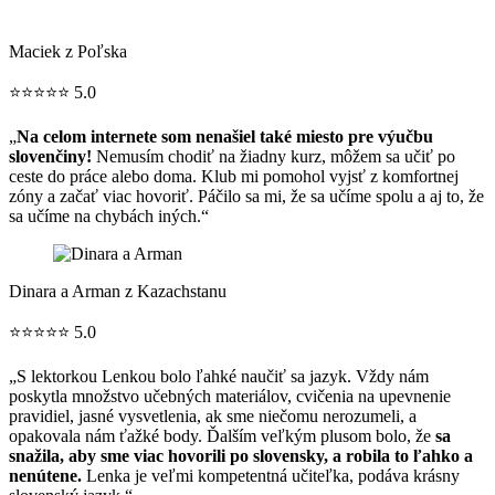
Maciek z Poľska
⭐⭐⭐⭐⭐ 5.0
„
Na celom internete som nenašiel také miesto pre výučbu
slovenčiny!
Nemusím chodiť na žiadny kurz, môžem sa učiť po
ceste do práce alebo doma. Klub mi pomohol vyjsť z komfortnej
zóny a začať viac hovoriť. Páčilo sa mi, že sa učíme spolu a aj to, že
sa učíme na chybách iných.“
Dinara a Arman z Kazachstanu
⭐⭐⭐⭐⭐ 5.0
„S lektorkou Lenkou bolo ľahké naučiť sa jazyk. Vždy nám
poskytla množstvo učebných materiálov, cvičenia na upevnenie
pravidiel, jasné vysvetlenia, ak sme niečomu nerozumeli, a
opakovala nám ťažké body. Ďalším veľkým plusom bolo, že
sa
snažila, aby sme viac hovorili po slovensky, a robila to ľahko a
nenútene.
Lenka je veľmi kompetentná učiteľka, podáva krásny