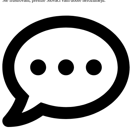
Ste frustrovaní, pretože Slováci vám dobre nerozumejú.