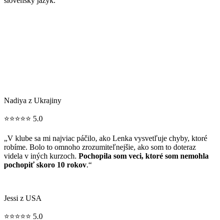
slovenský jazyk.“
Nadiya z Ukrajiny
⭐⭐⭐⭐⭐ 5.0
„V klube sa mi najviac páčilo, ako Lenka vysvetľuje chyby, ktoré
robíme. Bolo to omnoho zrozumiteľnejšie, ako som to doteraz
videla v iných kurzoch.
Pochopila som veci, ktoré som nemohla
pochopiť skoro 10 rokov
.“
Jessi z USA
⭐⭐⭐⭐⭐ 5.0