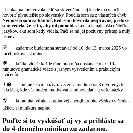
„Lenka ma motivovala učiť sa slovenčinu. Jej lekcie ma naučili
hovoriť plynulejšie po slovensky. Poučila som sa z vlastných chýb.
Nemusela som sa hanbiť, keď som hovorila nesprávne, pretože
som vedela, že je tu, aby mi pomohla.
Lenka je najlepšia učiteľka
jazykov, akú som kedy videla. Páči sa mi jej pozitívny prístup a milý
úsmev.“
🆓
zadarmo: budeme sa stretávať od 10. do 13. marca 2025 vo
facebookovej skupine.
🎥
krátke videá: každé ráno odo mňa dostanete max. 10-
minútové gramatické video s jasným vysvetlením a praktickým
cvičením.
👩‍🏫
online lekcie naživo: večer sa uvidíme na 3 otvorených
lekciách, kde vás budem motivovať a odpovedať na vaše otázky.
🌎
komunita: vďaka skupinovej energii urobíte všetky cvičenia a
užijete si minikurz naplno.
Poďte si to vyskúšať aj vy a prihláste sa
do 4-denného minikurzu zadarmo.