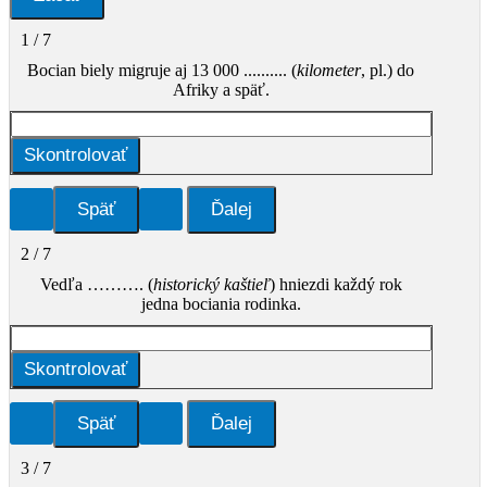
1 / 7
Bocian biely migruje aj 13 000 .......... (
kilometer
, pl.) do
Afriky a späť.
Skontrolovať
2 / 7
Vedľa ………. (
historický kaštieľ
) hniezdi každý rok
jedna bociania rodinka.
Skontrolovať
3 / 7