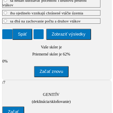
sa nedarí udržiavať početnosť i druhovú pestrosť
vtákov
iba ojedinelo vznikajú chránené vtáčie územia
sa dbá na zachovanie počtu a druhov vtákov
Vaše skóre je
Priemerné skóre je 62%
0%
Začať znovu
/7
GENITÍV
(deklinácia/skloňovanie)