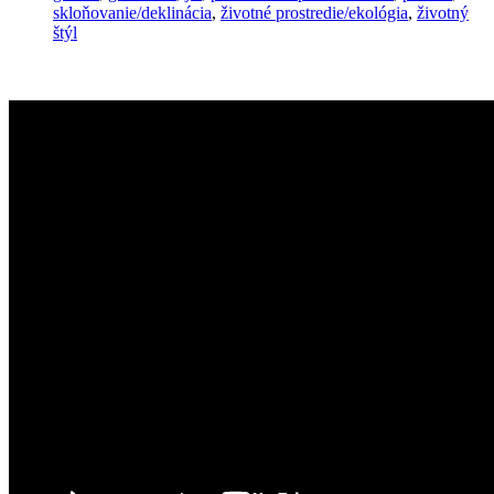
skloňovanie/deklinácia
,
životné prostredie/ekológia
,
životný
štýl