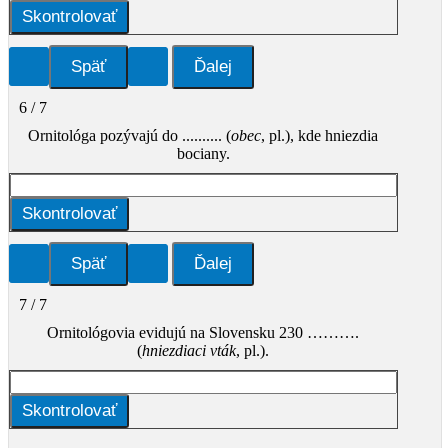
Skontrolovať
6 / 7
Ornitológa pozývajú do .......... (
obec
, pl.), kde hniezdia
bociany.
Skontrolovať
7 / 7
Ornitológovia evidujú na Slovensku 230 ……….
(
hniezdiaci vták
, pl.).
Skontrolovať