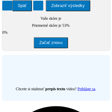
Vaše skóre je
Priemerné skóre je 53%
0%
Začať znovu
Chcete si stiahnuť
prepis textu
videa?
Prihláste sa
.