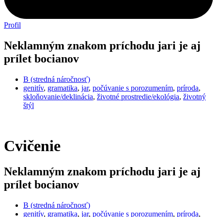
Profil
Neklamným znakom príchodu jari je aj
prílet bocianov
B (stredná náročnosť)
genitív
,
gramatika
,
jar
,
počúvanie s porozumením
,
príroda
,
skloňovanie/deklinácia
,
životné prostredie/ekológia
,
životný
štýl
Cvičenie
Neklamným znakom príchodu jari je aj
prílet bocianov
B (stredná náročnosť)
genitív
,
gramatika
,
jar
,
počúvanie s porozumením
,
príroda
,