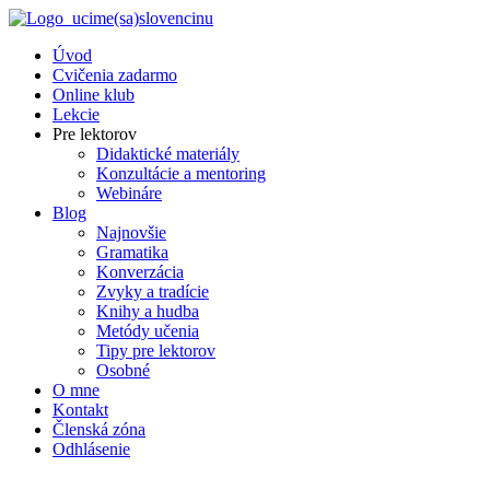
Preskočiť
na
Úvod
obsah
Cvičenia zadarmo
Online klub
Lekcie
Pre lektorov
Didaktické materiály
Konzultácie a mentoring
Webináre
Blog
Najnovšie
Gramatika
Konverzácia
Zvyky a tradície
Knihy a hudba
Metódy učenia
Tipy pre lektorov
Osobné
O mne
Kontakt
Členská zóna
Odhlásenie