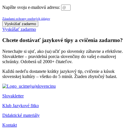
Napíšte svoju e-mailovú adresu:
Prihlásením sa na odber newslettera súhlasíte so spracovaním osobných údajov v súlade so
Zásadami ochrany osobných údajov
.
Vyskúšať zadarmo
Vyskúšať zadarmo
Chcete dostávať jazykové tipy a cvičenia zadarmo?
Nenechajte si ujsť, ako (sa) učiť po slovensky zábavne a efektívne.
Slovakletter – pravidelná porcia slovenčiny do vašej e-mailovej
schránky. Odoberá už 2000+ čitateľov.
Každú nedeľu dostanete krátky jazykový tip, cvičenie a kúsok
slovenskej kultúry – všetko do 5 minút. Žiaden zbytočný balast.
Slovakletter
Klub Jazykové fitko
Didaktické materiály
Kontakt