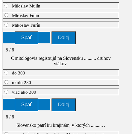
Miloslav Mulín
Miroslav Fulín
Mikoslav Furín
5 / 6
Ornitológovia registrujú na Slovensku .......... druhov
vtákov.
do 300
okolo 230
viac ako 300
6 / 6
Slovensko patrí ku krajinám, v ktorých .......... .