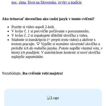
noc
,
zima
,
život na Slovensku
,
zvyky a tradície
Ako trénovať slovenčinu ako cudzí jazyk v tomto cvičení?
Pozrite si video aspoň 2-krát.
V kvíze č. 1 si precvičíte počúvanie s porozumením.
V kvíze č. 2 si zopakujete dôležité slovíčka z videa.
Stiahnite si transkripciu (=
prepis textu videa
) a aktívne s
textom pracujte. 💡
Vypíšte si neznáme slovenské slovíčka a
preložte ich do rodného jazyka. Potom napíšte vlastnú vetu, v
ktorej ich použijete. V autentickom kontexte si nové slovíčka
najlepšie zapamätáte.
Nezabúdajte,
iba
cvičenie robí majstra!