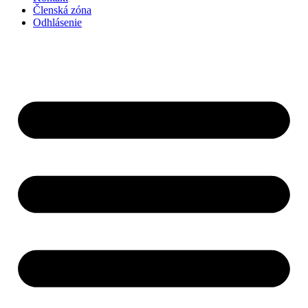
Členská zóna
Odhlásenie