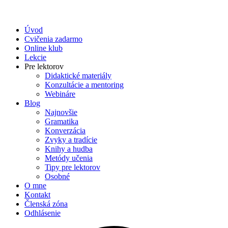
Úvod
Cvičenia zadarmo
Online klub
Lekcie
Pre lektorov
Didaktické materiály
Konzultácie a mentoring
Webináre
Blog
Najnovšie
Gramatika
Konverzácia
Zvyky a tradície
Knihy a hudba
Metódy učenia
Tipy pre lektorov
Osobné
O mne
Kontakt
Členská zóna
Odhlásenie