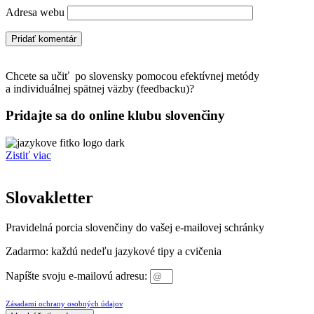
Adresa webu
Chcete sa učiť po slovensky pomocou efektívnej metódy
a individuálnej spätnej väzby (feedbacku)?
Pridajte sa do online klubu slovenčiny
Zistiť viac
Slovakletter
Pravidelná porcia slovenčiny do vašej e-mailovej schránky
Zadarmo: každú nedeľu jazykové tipy a cvičenia
Napíšte svoju e-mailovú adresu:
Prihlásením sa na odber newslettera súhlasíte so spracovaním osobných údajov v súlade so
Zásadami ochrany osobných údajov
.