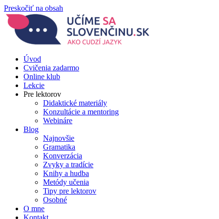
Preskočiť na obsah
Úvod
Cvičenia zadarmo
Online klub
Lekcie
Pre lektorov
Didaktické materiály
Konzultácie a mentoring
Webináre
Blog
Najnovšie
Gramatika
Konverzácia
Zvyky a tradície
Knihy a hudba
Metódy učenia
Tipy pre lektorov
Osobné
O mne
Kontakt