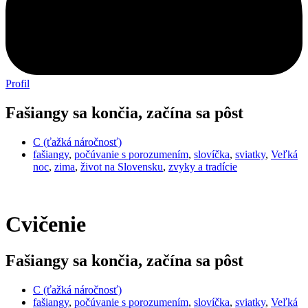
Profil
Fašiangy sa končia, začína sa pôst
C (ťažká náročnosť)
fašiangy
,
počúvanie s porozumením
,
slovíčka
,
sviatky
,
Veľká
noc
,
zima
,
život na Slovensku
,
zvyky a tradície
Cvičenie
Fašiangy sa končia, začína sa pôst
C (ťažká náročnosť)
fašiangy
,
počúvanie s porozumením
,
slovíčka
,
sviatky
,
Veľká