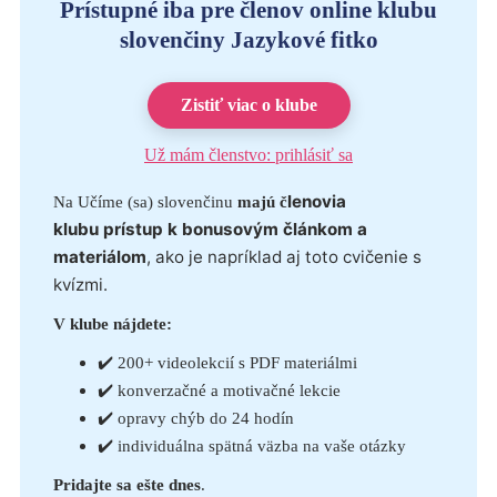
Prístupné iba pre členov online klubu
slovenčiny Jazykové fitko
Zistiť viac o klube
Už mám členstvo: prihlásiť sa
lenovia
Na Učíme (sa) slovenčinu
majú č
klubu
prístup k bonusovým článkom a
materiálom
, ako je napríklad aj toto cvičenie s
kvízmi.
V klube nájdete:
✔️ 200+ videolekcií s PDF materiálmi
✔️ konverzačné a motivačné lekcie
✔️ opravy chýb do 24 hodín
✔️ individuálna spätná väzba na vaše otázky
Pridajte sa ešte dnes
.